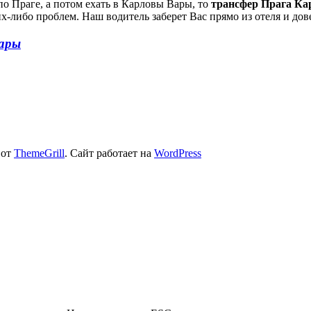
по Праге, а потом ехать в Карловы Вары, то
трансфер Прага К
их-либо проблем. Наш водитель заберет Вас прямо из отеля и дове
Вары
 от
ThemeGrill
. Сайт работает на
WordPress