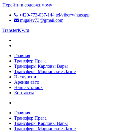
Перейти к содержимому
+420-773-037-144 tel/viber/whatsapp
migalev73@gmail.com
TransferKV.ru
Главная
Трансфер Прага
Трансферы Карловы Вары
Трансферы Марианские Лазне
Экскурсии
Аренда авто
Наш автопарк
Контакты
Главная
Трансфер Прага
Трансферы Карловы Вары
Трансферы Марианские Лазне