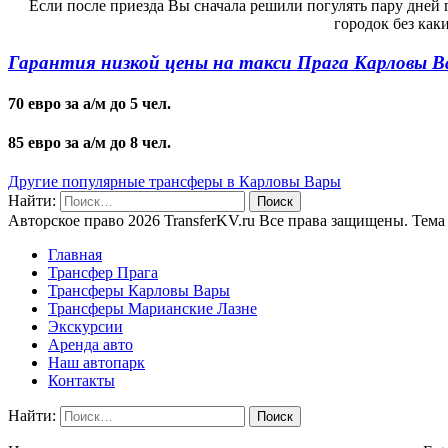
Если после приезда Вы сначала решили погулять пару дней 
городок без как
Гарантия низкой цены на
такси Прага Карловы 
70 евро за а/м до 5 чел.
85 евро за а/м до 8 чел.
Другие популярные трансферы в Карловы Вары
Найти:
Авторское право 2026 TransferKV.ru Все права защищены. Тема
Главная
Трансфер Прага
Трансферы Карловы Вары
Трансферы Марианские Лазне
Экскурсии
Аренда авто
Наш автопарк
Контакты
Найти: