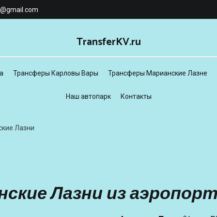
3@gmail.com
TransferKV.ru
а
Трансферы Карловы Вары
Трансферы Марианские Лазне
Наш автопарк
Контакты
ские Лазни
нские Лазни из аэропорт