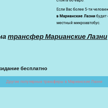
стоить 80 евро.
Если Вас более 5-ти человек
в Марианские Лазни
будет 
местный микроавтобус.
на
трансфер Марианские Лазни
жидание бесплатно
Другие популярные трансферы в Марианские Лазни