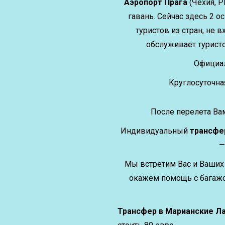
Аэропорт Прага
(Чехия, 
гавань. Сейчас здесь 2 
туристов из стран, не 
обслуживает туристо
Официал
Круглосуточная
После перелета Ва
Индивидуальный
трансфер
—
Мы встретим Вас и Ваших 
окажем помощь с багажо
Трансфер в Марианские Л